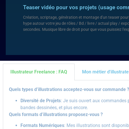
Teaser vidéo pour vos projets (usage com
Création, scriptage, génération et montage d'un teaser pour
hype autour votre jeu de rôles / Bd / livre / actual play / e
secondes. Musique libre de droit pour que vous puissiez l'ex
Illustrateur Freelance : FAQ
Mon métier d'illustrate
Quels types d’illustrations acceptez-vous sur commande 
Diversité de Projets
: Je suis ouvert aux commandes pou
bandes dessinées, et plus encore.
Quels formats d’illustrations proposez-vous ?
Formats Numériques
: Mes illustrations sont disponi