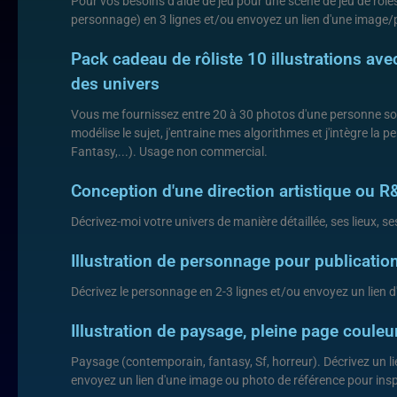
Pour vos besoins d'aide de jeu pour une scène de jeu de rôles
personnage) en 3 lignes et/ou envoyez un lien d'une image/p
Pack cadeau de rôliste 10 illustrations av
des univers
Vous me fournissez entre 20 à 30 photos d'une personne so
modélise le sujet, j'entraine mes algorithmes et j'intègre la
Fantasy,...). Usage non commercial.
Conception d'une direction artistique ou R
Décrivez-moi votre univers de manière détaillée, ses lieux, se
Illustration de personnage pour publicati
Décrivez le personnage en 2-3 lignes et/ou envoyez un lien 
Illustration de paysage, pleine page coule
Paysage (contemporain, fantasy, Sf, horreur). Décrivez un 
envoyez un lien d'une image ou photo de référence pour insp