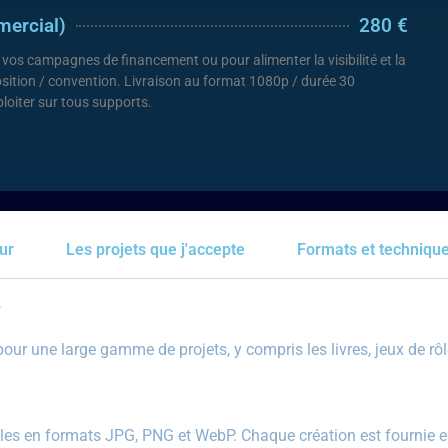
mercial)
280 €
 vos campagnes de financement ou pour alimenter la visibilité et la
xposition / convention. Livraison au format 1080p / durée 30
ploiter sur tous supports.
ur
Les projets que j'accepte
Formats et technique
?
r une large gamme de projets, y compris les livres, jeux de rôles,
bles en formats JPG, PNG et WebP. Chaque création est fournie en