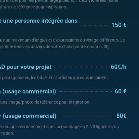
, d'un QG pour les personnage joueurs,... Décrivez le lieu (sans
hoto de référence pour inspiration.
ec une personne intégrée dans
150 €
us un maximum d'angles et d'expressions du visage différents. Je
 personne dans les univers de votre choix (contemporain, SF,
&D pour votre projet
60€/h
s protagonistes, les bds/films/artistes qui vous inspirent.
on (usage commercial)
60 €
d'une image/photo de référence pour inspiration.
ur (usage commercial)
80€
lieu où un environnement sans personnage en 2 à 3 lignes et/ou
iration.